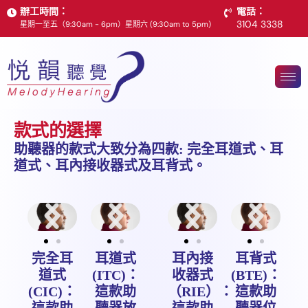
辦工時間：
電話：
3104 3338
星期一至五（9:30am - 6pm）星期六 (9:30am to 5pm)
款
式
的
選
擇
助聽器的款式大致分為四款: 完全耳道式、耳
道式、耳內接收器式及耳背式。
完全耳
耳道式
耳內接
耳背式
道式
(ITC)：
收器式
(BTE)：
(CIC)：
這款助
（RIE）：
這款助