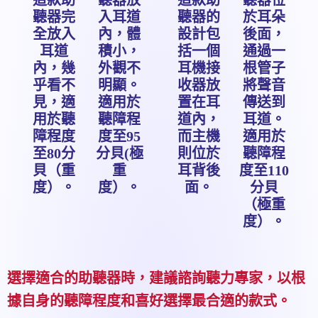
這款助
聽器放
這款助
聽器位
聽器完
入耳道
聽器的
於耳朵
全放入
內，體
設計包
後面，
耳道
積小，
括一個
通過一
內，幾
外觀不
耳機接
根管子
乎看不
明顯。
收器放
將聲音
見，適
適用於
置在耳
傳送到
用於聽
聽障程
道內，
耳道。
障程度
度至95
而主機
適用於
至80分
分貝(極
則位於
聽障程
貝（重
重
耳背後
度至110
度）。
度）。
面。
分貝
（極重
度）。
選擇適合的助聽器時，建議諮詢聽力專家，以根
據自身的聽障程度和喜好選擇最合適的款式。